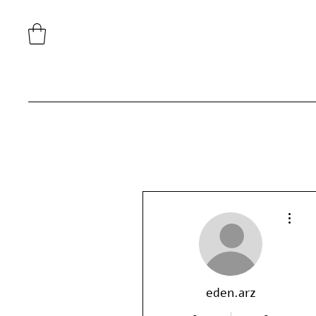
More actions
eden.arz